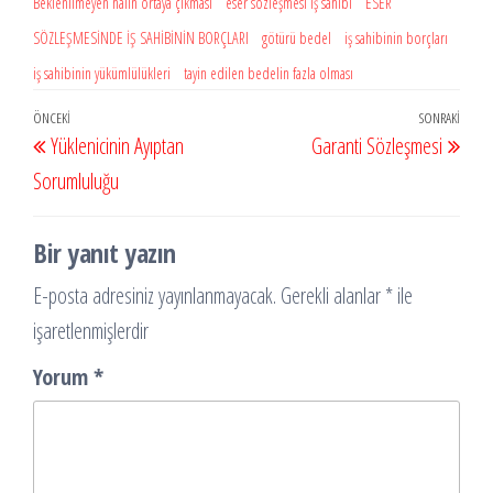
Beklenilmeyen halin ortaya çıkması
eser sözleşmesi iş sahibi
ESER
SÖZLEŞMESİNDE İŞ SAHİBİNİN BORÇLARI
götürü bedel
iş sahibinin borçları
iş sahibinin yükümlülükleri
tayin edilen bedelin fazla olması
Yazı
Önceki
ÖNCEKI
SONRAKI
Sonr
Yüklenicinin Ayıptan
Garanti Sözleşmesi
gezinmesi
Yazı
Yazı
Sorumluluğu
Bir yanıt yazın
E-posta adresiniz yayınlanmayacak.
Gerekli alanlar
*
ile
işaretlenmişlerdir
Yorum
*