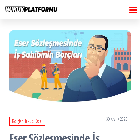
Hukuk
İçeriğe
Hukuk
Platformu
atla
Platformu
30 Aralık 2020
Borçlar Hukuku Özel
Eser Sözleşmesinde İş