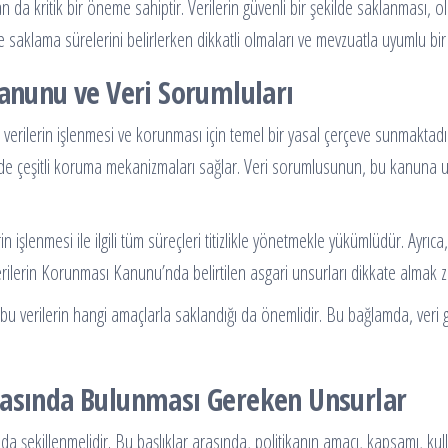
n da kritik bir öneme sahiptir. Verilerin güvenli bir şekilde saklanması, ol
ve saklama sürelerini belirlerken dikkatli olmaları ve mevzuatla uyumlu b
Kanunu ve Veri Sorumluları
 verilerin işlenmesi ve korunması için temel bir yasal çerçeve sunmaktadı
in de çeşitli koruma mekanizmaları sağlar. Veri sorumlusunun, bu kanuna 
n işlenmesi ile ilgili tüm süreçleri titizlikle yönetmekle yükümlüdür. Ayrı
Verilerin Korunması Kanunu’nda belirtilen asgari unsurları dikkate almak 
ve bu verilerin hangi amaçlarla saklandığı da önemlidir. Bu bağlamda, veri
kasında Bulunması Gereken Unsurlar
fında şekillenmelidir. Bu başlıklar arasında, politikanın amacı, kapsamı, ku