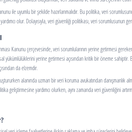
Kanunu ile uyumlu bir şekilde hazırlanmalıdır. Bu politika, veri sorumlusunu
yardımcı olur. Dolayısıyla, veri güvenliği politikası, veri sorumlusunun gen
ı
runması Kanunu çerçevesinde, veri sorumlularının yerine getirmesi gereken
l yükümlülüklerini yerine getirmesi açısından kritik bir öneme sahiptir. 
açısından da elzemdir.
luştururken alanında uzman bir veri koruma avukatından danışmanlık alm
tika geliştirmesine yardımcı olurken, aynı zamanda veri güvenliğini artır
r?
sel veri işleme faaliyetlerine ilişkin saklama ve imha süreçlerini belirleye