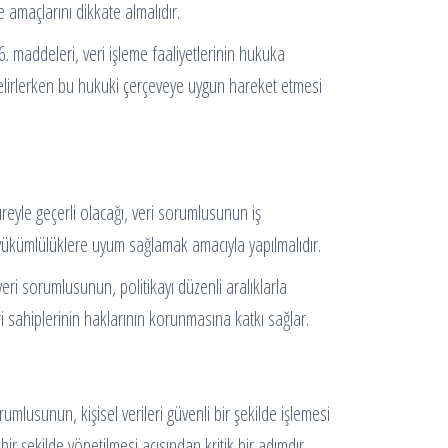
e amaçlarını dikkate almalıdır.
. maddeleri, veri işleme faaliyetlerinin hukuka
 belirlerken bu hukuki çerçeveye uygun hareket etmesi
üreyle geçerli olacağı, veri sorumlusunun iş
 yükümlülüklere uyum sağlamak amacıyla yapılmalıdır.
veri sorumlusunun, politikayı düzenli aralıklarla
i sahiplerinin haklarının korunmasına katkı sağlar.
orumlusunun, kişisel verileri güvenli bir şekilde işlemesi
bir şekilde yönetilmesi açısından kritik bir adımdır.