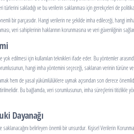
 türlerini sakladığı ve bu verilerin saklanması için gerekçeleri de politika 
emli bir parçasıdır. Hangi verilerin ne şekilde imha edileceği, hangi imha
anması, veri sahiplerinin haklarının korunmasına ve veri güvenliğinin sağl
emi
lde yok edilmesi için kullanılan teknikleri ifade eder. Bu yöntemler arasın
 sorumlusunun, hangi imha yöntemini seçeceği, saklanan verinin türüne ve n
lamak hem de yasal yükümlülüklere uymak açısından son derece önemlidir.
rilmelidir. Bu bağlamda, veri sorumlusunun, imha süreçlerini titizlikle yö
kuki Dayanağı
le saklanacağını belirleyen önemli bir unsurdur. Kişisel Verilerin Korunma