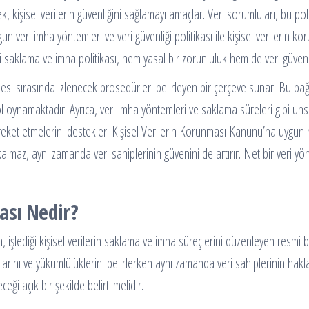
 kişisel verilerin güvenliğini sağlamayı amaçlar. Veri sorumluları, bu pol
eri imha yöntemleri ve veri güvenliği politikası ile kişisel verilerin kor
ri saklama ve imha politikası, hem yasal bir zorunluluk hem de veri güvenliğ
enmesi sırasında izlenecek prosedürleri belirleyen bir çerçeve sunar. Bu ba
l oynamaktadır. Ayrıca, veri imha yöntemleri ve saklama süreleri gibi unsur
reket etmelerini destekler. Kişisel Verilerin Korunması Kanunu’na uygun h
lmaz, aynı zamanda veri sahiplerinin güvenini de artırır. Net bir veri yöne
ası Nedir?
 işlediği kişisel verilerin saklama ve imha süreçlerini düzenleyen resmi bi
nı ve yükümlülüklerini belirlerken aynı zamanda veri sahiplerinin haklar
ği açık bir şekilde belirtilmelidir.