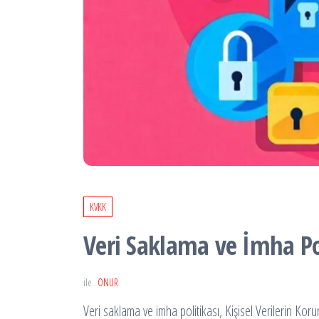
KVKK
Veri Saklama ve İmha Pol
ile
ONUR
Veri saklama ve imha politikası, Kişisel Verilerin Ko