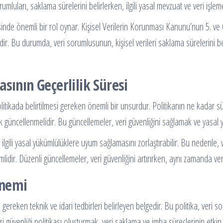
umluları, saklama sürelerini belirlerken, ilgili yasal mevzuat ve veri işlem
nde önemli bir rol oynar. Kişisel Verilerin Korunması Kanunu’nun 5. ve 6
edir. Bu durumda, veri sorumlusunun, kişisel verileri saklama sürelerini
sının Geçerlilik Süresi
olitikada belirtilmesi gereken önemli bir unsurdur. Politikanın ne kadar s
k güncellenmelidir. Bu güncellemeler, veri güvenliğini sağlamak ve yasal
 ilgili yasal yükümlülüklere uyum sağlamasını zorlaştırabilir. Bu nedenle, 
dir. Düzenli güncellemeler, veri güvenliğini artırırken, aynı zamanda ver
Önemi
in gereken teknik ve idari tedbirleri belirleyen belgedir. Bu politika, veri s
i güvenliği politikası oluşturmak, veri saklama ve imha süreçlerinin etkin 