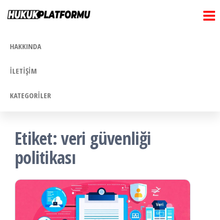
Hukuk
İçeriğe
Hukuk
Platformu
atla
Platformu
HAKKINDA
İLETIŞIM
KATEGORILER
Etiket:
veri güvenliği
politikası