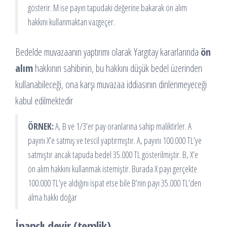
gösterir. M ise payın tapudaki değerine bakarak ön alım
hakkını kullanmaktan vazgeçer.
Bedelde muvazaanın yaptırımı olarak Yargıtay kararlarında
ön
alım
hakkının sahibinin, bu hakkını düşük bedel üzerinden
kullanabileceği, ona karşı muvazaa iddiasının dinlenmeyeceği
kabul edilmektedir
ÖRNEK:
A, B ve 1/3’er pay oranlarına sahip maliktirler. A
payını X’e satmış ve tescil yaptırmıştır. A, payını 100.000 TL’ye
satmıştır ancak tapuda bedel 35.000 TL gösterilmiştir. B, X’e
ön alım hakkını kullanmak istemiştir. Burada X payı gerçekte
100.000 TL’ye aldığını ispat etse bile B’nin payı 35.000 TL’den
alma hakkı doğar
İnançlı devir (temlik)