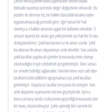
şahsın mirasçılarının bunu yapmasının sebebi büyük
ihtimalle taşınmaz üzerinde değer değişiminin olmasıdır. Bu
yüzden de devreye hiç bir hakkın dürüstlük kuralına aykırı
uygulanamayacağı prensibi girer. Eğer kanun bir hak
tanımışsa o hakkın amacına uygun bir kullanım olmalıdır. O
amacın dışında bir amacı gerçekleştirmek için hak bir fırsata
dönüştürülemez. Şekil kurslarının ise iki amacı vardır. Şekil
kurallarının ilk amacı düşünmeye sevk etmektir. Yani aslında
şekil kuralları yapılacak işlemler konusunda emin olunup
olunmadığını tespit edebilmek için getirilmiştir. İkinci amacı
ise senetle belirliği sağlamaktır. Yani kim kime neyi sattı diye
tarafların belirsizliklerle uğraşmaması için şekil kuralları
getirilmiştir. Olayda ise taraflar borçlarını ifa etmişler. Yani
artık düşünme aşamasının ötesine geçmişlerdir. Ayrıca
bunca yıl karşı tarafa sözleşmenin geçerliliği konusunda tam
bir inanç oluşturulmuştur. Şekle aykırılığı ileri sürmek bir