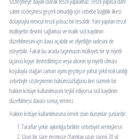
sözleşmeye dayalı olarak tescil yapılamaz. Tescil yapılsa dahi
satım sözleşmesi geçerli olmadığı için sebebe bağlılık ilkesi
dolayısıyla mevcut tescil yolsuz bir tescildir. Yani yapılan tescil
mülkiyetin devrini sağlamaz ve malik sicil kaydının
düzeltilmesini için dava açabilir ve zilyetliğin iadesini de
isteyebilir. Fakat bu arada taşınmazın mülkiyeti bir iyi niyetli
üçüncü kişiye devredilmişse veya alıcının iyi niyetli olması
koşuluyla olağan zaman aşımı geçmişse yahut şekil noksanlığı
sebebiyle sözleşmenin hükümsüzlüğünü ileri sürmek bir
hakkın kötüye kullanılmasını teşkil ediyorsa sicil kaydının
düzeltilmesi davası sonuç vermez.
Hakkın kötüye kullanılmasına örnek olan durumlar şunlardır:
Taraflar şekle aykırılığa birlikte sebebiyet vermişlerse
Uzun bir süre geçmişse (Yargıtay uzun süreyi 20 yıl