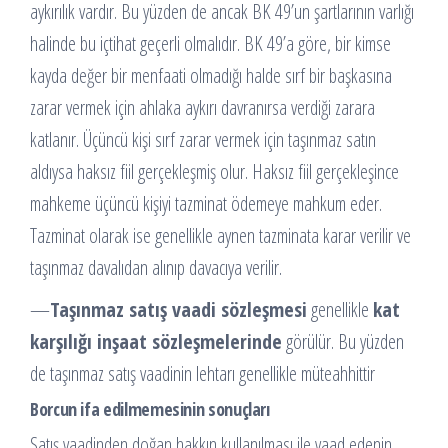
aykırılık vardır. Bu yüzden de ancak BK 49’un şartlarının varlığı
halinde bu içtihat geçerli olmalıdır. BK 49’a göre, bir kimse
kayda değer bir menfaati olmadığı halde sırf bir başkasına
zarar vermek için ahlaka aykırı davranırsa verdiği zarara
katlanır. Üçüncü kişi sırf zarar vermek için taşınmaz satın
aldıysa haksız fiil gerçekleşmiş olur. Haksız fiil gerçekleşince
mahkeme üçüncü kişiyi tazminat ödemeye mahkum eder.
Tazminat olarak ise genellikle aynen tazminata karar verilir ve
taşınmaz davalıdan alınıp davacıya verilir.
—
Taşınmaz satış vaadi sözleşmesi
genellikle
kat
karşılığı inşaat sözleşmelerinde
görülür. Bu yüzden
de taşınmaz satış vaadinin lehtarı genellikle müteahhittir
Borcun ifa edilmemesinin sonuçları
Satış vaadinden doğan hakkın kullanılması ile vaad edenin