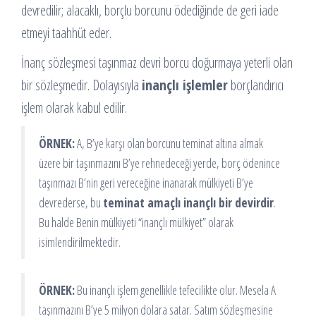
devredilir; alacaklı, borçlu borcunu ödediğinde de geri iade
etmeyi taahhüt eder.
İnanç sözleşmesi taşınmaz devri borcu doğurmaya yeterli olan
bir sözleşmedir. Dolayısıyla
inançlı işlemler
borçlandırıcı
işlem olarak kabul edilir.
ÖRNEK:
A, B’ye karşı olan borcunu teminat altına almak
üzere bir taşınmazını B’ye rehnedeceği yerde, borç ödenince
taşınmazı B’nin geri vereceğine inanarak mülkiyeti B’ye
devrederse, bu
teminat amaçlı inançlı bir devirdir
.
Bu halde Benin mülkiyeti “inançlı mülkiyet” olarak
isimlendirilmektedir.
ÖRNEK:
Bu inançlı işlem genellikle tefecilikte olur. Mesela A
taşınmazını B’ye 5 milyon dolara satar. Satım sözleşmesine