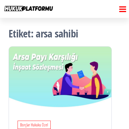
Hukuk
İçeriğe
Hukuk
Platformu
atla
Platformu
Etiket:
arsa sahibi
Borçlar Hukuku Özel