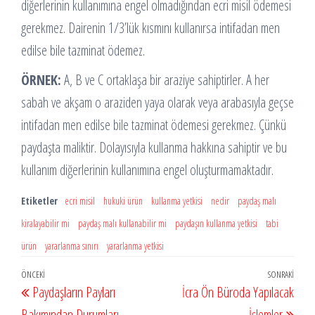
diğerlerinin kullanımına engel olmadığından ecri misil ödemesi
gerekmez. Dairenin 1/3’lük kısmını kullanırsa intifadan men
edilse bile tazminat ödemez.
ÖRNEK:
A, B ve C ortaklaşa bir araziye sahiptirler. A her
sabah ve akşam o araziden yaya olarak veya arabasıyla geçse
intifadan men edilse bile tazminat ödemesi gerekmez. Çünkü
paydaşta maliktir. Dolayısıyla kullanma hakkına sahiptir ve bu
kullanım diğerlerinin kullanımına engel oluşturmamaktadır.
Etiketler
ecri misil
hukuki ürün
kullanma yetkisi
nedir
paydaş malı
kiralayabilir mi
paydaş malı kullanabilir mi
paydaşın kullanma yetkisi
tabi
ürün
yararlanma sınırı
yararlanma yetkisi
Yazı
Önceki
ÖNCEKI
SONRAKI
Sonr
Paydaşların Payları
İcra Ön Büroda Yapılacak
gezinmesi
Yazı
Yazı
Bakımından Durumları
İşlemler