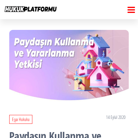
Hukuk
İçeriğe
Hukuk
Platformu
atla
Platformu
14 Eylül 2020
Eşya Hukuku
Paydaşın Kullanma ve