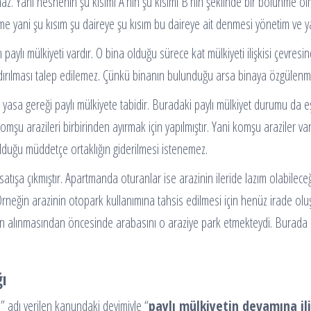
maz. Yani nesnenin şu kısımı A’nın şu kısımı B’nin şeklinde bir bölünme o
me yani şu kısım şu daireye şu kısım bu daireye ait denmesi yönetim ve 
n paylı mülkiyeti vardır. O bina olduğu sürece kat mülkiyeti ilişkisi çev
andırılması talep edilemez. Çünkü binanın bulunduğu arsa binaya özgülenmiş
klar yasa gereği paylı mülkiyete tabidir. Buradaki paylı mülkiyet durumu da 
komşu arazileri birbirinden ayırmak için yapılmıştır. Yani komşu araziler 
olduğu müddetçe ortaklığın giderilmesi istenemez.
atışa çıkmıştır. Apartmanda oturanlar ise arazinin ileride lazım olabileceği
r. Örneğin arazinin otopark kullanımına tahsis edilmesi için henüz irade
tın alınmasından öncesinde arabasını o araziye park etmekteydi. Burada a
ğı
ı
” adı verilen kanundaki deyimiyle “
paylı mülkiyetin devamına il