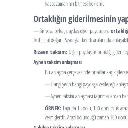
hasat zamanının bitmesi beklenir.
Ortaklığın giderilmesinin yapı
—Bir veya birkaç paydaş diğer paydaşlara
ortaklı
iki ihtimal doğar. Paydaşlar kendi aralarında anlaşabi
Rızaen taksim:
Diğer paydaşlar ortaklığı gidermey
Aynen taksim anlaşması
Bu anlaşma çerçevesinde ortaklar kaç kişilerse 
—Hangi yerin hangi paydaşa verileceği anlaşma
—Aynen taksim anlaşması taşınmazlardan hem re
ÖRNEK:
Tapuda 15 nolu, 100 dönümlük arazinin
vermişlerdir. Arazi bölündüğü zaman 100 dönümlü
Nakden taksim anlaşması