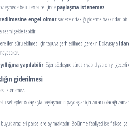
özleşmede belirtilen süre içinde
paylaşma istenemez
.
redilmesine engel olmaz
sadece ortaklığı giderme hakkından bir 
 resmi şekle tabidir.
 ileri sürülebilmesi için tapuya şerh edilmesi gerekir. Dolayısıyla
idam
mayacaktır.
yıllığına yapılabilir
. Eğer sözleşme süresiz yapıldıysa on yıl geçerli 
ığın giderilmesi
si istenemez.
ebepler dolayısıyla paylaşmanın paydaşlar için zararlı olacağı zamand
yük arazileri parsellere ayırmaktadır. Bölünme faaliyeti ise fiziksel çalı