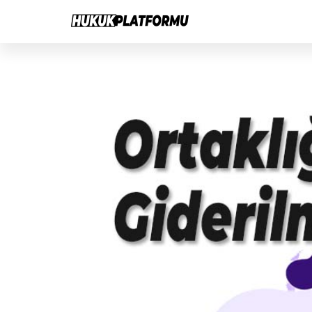
Hukuk
İçeriğe
Hukuk
Platformu
atla
Platformu