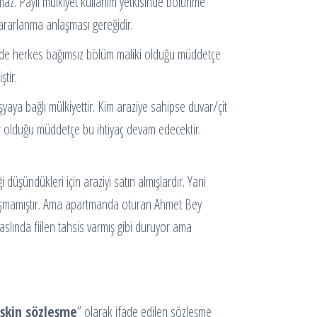
lmaz. Paylı mülkiyet kullanım yetkisinde bölünme
yararlanma anlaşması gereğidir.
resinde herkes bağımsız bölüm maliki olduğu müddetçe
tir.
eşyaya bağlı mülkiyettir. Kim araziye sahipse duvar/çit
var olduğu müddetçe bu ihtiyaç devam edecektir.
 düşündükleri için araziyi satın almışlardır. Yani
 oluşmamıştır. Ama apartmanda oturan Ahmet Bey
slında fiilen tahsis varmış gibi duruyor ama
işkin sözleşme
” olarak ifade edilen sözleşme