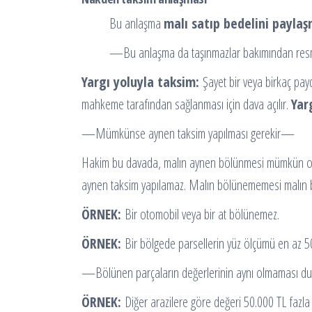
Bu anlaşma
malı satıp bedelini payla
—Bu anlaşma da taşınmazlar bakımından resmi 
Yargı yoluyla taksim:
Şayet bir veya birkaç pa
mahkeme tarafından sağlanması için dava açılır.
Yar
—Mümkünse aynen taksim yapılması gerekir—
Hakim bu davada, malın aynen bölünmesi mümkün old
aynen taksim yapılamaz. Malın bölünememesi malın b
ÖRNEK:
Bir otomobil veya bir at bölünemez.
ÖRNEK:
Bir bölgede parsellerin yüz ölçümü en az 5
—Bölünen parçaların değerlerinin aynı olmaması dur
ÖRNEK:
Diğer arazilere göre değeri 50.000 TL fazla 