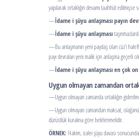
yapılarak ortaklığın devamı taahhüt edilmişse s
—
İdame i şüyu anlaşması
payın dev
—
İdame i şüyu anlaşması
taşınmazlarda
—Bu anlaşmanın yeni paydaş olan cüz’i haleflere
payı devralan yeni malik için anlaşma geçerli ol
—
İdame i şüyu anlaşması
en çok on 
Uygun olmayan zamandan ortakl
—Uygun olmayan zamanda ortaklığın giderilme
—Uygun olmayan zamandan maksat, olağanüstü s
dürüstlük kuralına göre belirlenmelidir.
ÖRNEK:
Hakim, izalei şüyu davası sonucunda bü