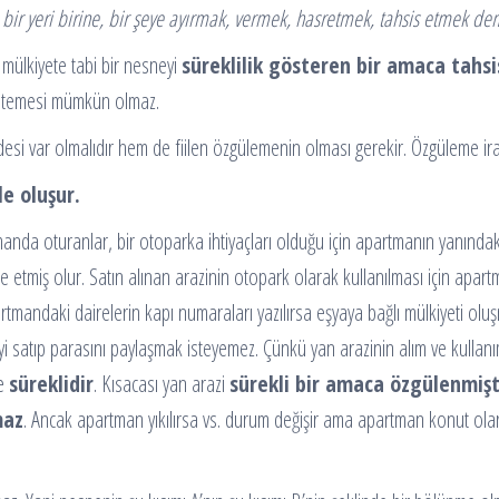
bir yeri birine, bir şeye ayırmak, vermek, hasretmek, tahsis etmek de
 mülkiyete tabi bir nesneyi
süreklilik gösteren bir amaca tahsi
 istemesi mümkün olmaz.
 var olmalıdır hem de fiilen özgülemenin olması gerekir. Özgüleme iradesi
le oluşur.
anda oturanlar, bir otoparka ihtiyaçları olduğu için apartmanın yanındaki 
de etmiş olur. Satın alınan arazinin otopark olarak kullanılması için apar
rtmandaki dairelerin kapı numaraları yazılırsa eşyaya bağlı mülkiyeti o
yi satıp parasını paylaşmak isteyemez. Çünkü yan arazinin alım ve kulla
se
süreklidir
. Kısacası yan arazi
sürekli bir amaca özgülenmişt
maz
. Ancak apartman yıkılırsa vs. durum değişir ama apartman konut ola