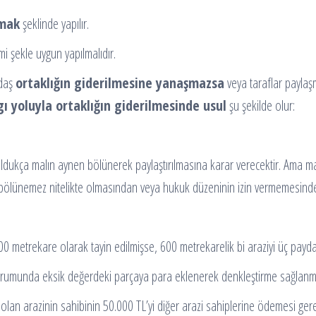
şmak
şeklinde yapılır.
şekle uygun yapılmalıdır.
ydaş
ortaklığın giderilmesine yanaşmazsa
veya taraflar payla
gı yoluyla ortaklığın giderilmesinde usul
şu şekilde olur:
ukça malın aynen bölünerek paylaştırılmasına karar verecektir. Ama 
ölünemez nitelikte olmasından veya hukuk düzeninin izin vermemesinde
00 metrekare olarak tayin edilmişse, 600 metrekarelik bi araziyi üç pay
umunda eksik değerdeki parçaya para eklenerek denkleştirme sağlanmas
olan arazinin sahibinin 50.000 TL’yi diğer arazi sahiplerine ödemesi gere