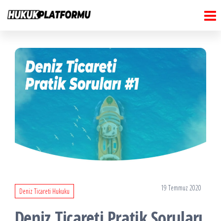
Hukuk
İçeriğe
Hukuk
Platformu
atla
Platformu
19 Temmuz 2020
Deniz Ticareti Hukuku
Deniz Ticareti Pratik Soruları