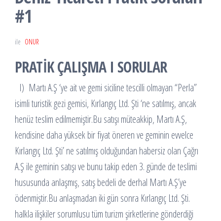
#1
ile
ONUR
PRATİK ÇALIŞMA I SORULAR
I) Martı A.Ş ‘ye ait ve gemi siciline tescilli olmayan “Perla”
isimli turistik gezi gemisi, Kırlangıç Ltd. Şti ‘ne satılmış, ancak
henüz teslim edilmemiştir.Bu satışı müteakkip, Martı A.Ş,
kendisine daha yüksek bir fiyat öneren ve geminin evvelce
Kırlangıç Ltd. Şti’ ne satılmış olduğundan habersiz olan Çağrı
A.Ş ile geminin satışı ve bunu takip eden 3. günde de teslimi
hususunda anlaşmış, satış bedeli de derhal Martı A.Ş’ye
ödenmiştir.Bu anlaşmadan iki gün sonra Kırlangıç Ltd. Şti.
halkla ilişkiler sorumlusu tüm turizm şirketlerine gönderdiği