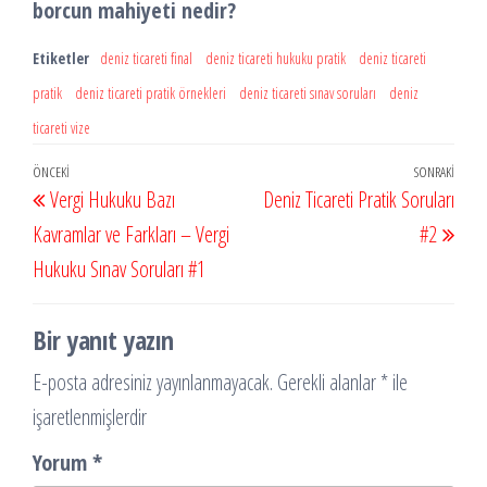
borcun mahiyeti nedir?
Etiketler
deniz ticareti final
deniz ticareti hukuku pratik
deniz ticareti
pratik
deniz ticareti pratik örnekleri
deniz ticareti sınav soruları
deniz
ticareti vize
Yazı
Önceki
ÖNCEKI
SONRAKI
Sonr
Vergi Hukuku Bazı
Deniz Ticareti Pratik Soruları
gezinmesi
Yazı
Yazı
Kavramlar ve Farkları – Vergi
#2
Hukuku Sınav Soruları #1
Bir yanıt yazın
E-posta adresiniz yayınlanmayacak.
Gerekli alanlar
*
ile
işaretlenmişlerdir
Yorum
*