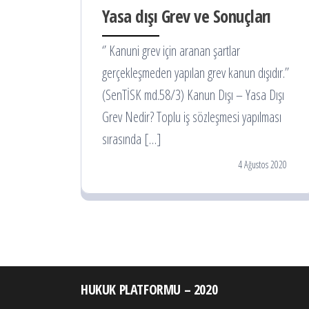
Yasa dışı Grev ve Sonuçları
‘’ Kanuni grev için aranan şartlar
gerçekleşmeden yapılan grev kanun dışıdır.’’
(SenTİSK md.58/3) Kanun Dışı – Yasa Dışı
Grev Nedir? Toplu iş sözleşmesi yapılması
sırasında […]
4 Ağustos 2020
HUKUK PLATFORMU – 2020