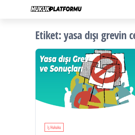
Hukuk
İçeriğe
Hukuk
Platformu
atla
Platformu
Etiket:
yasa dışı grevin c
İş Hukuku