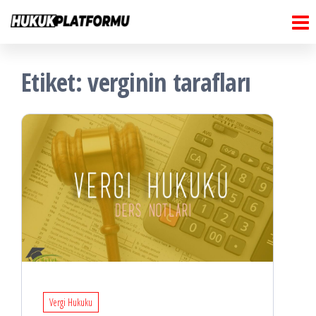
Hukuk
İçeriğe
Hukuk
Platformu
atla
Platformu
Etiket:
verginin tarafları
Vergi Hukuku