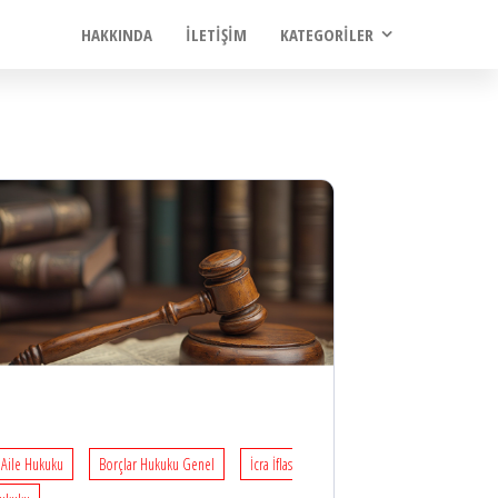
HAKKINDA
İLETIŞIM
KATEGORILER
Aile Hukuku
Borçlar Hukuku Genel
İcra İflas