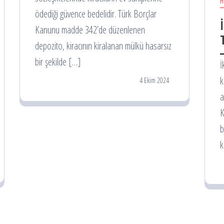
H
ödediği güvence bedelidir. Türk Borçlar
Kanunu madde 342’de düzenlenen
depozito, kiracının kiralanan mülkü hasarsız
bir şekilde […]
İ
k
4 Ekim 2024
a
K
b
k