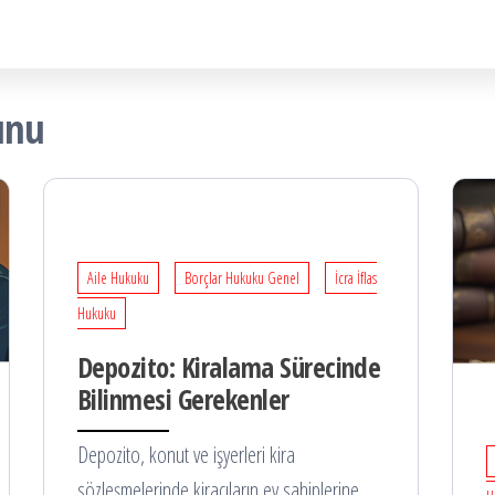
unu
Aile Hukuku
Borçlar Hukuku Genel
İcra İflas
Hukuku
Depozito: Kiralama Sürecinde
Bilinmesi Gerekenler
Depozito, konut ve işyerleri kira
sözleşmelerinde kiracıların ev sahiplerine