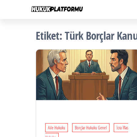
Hukuk
İçeriğe
Hukuk
Platformu
atla
Platformu
Etiket:
Türk Borçlar Kan
Aile Hukuku
Borçlar Hukuku Genel
İcra İflas