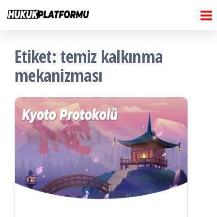
Hukuk
İçeriğe
Hukuk
Platformu
atla
Platformu
Etiket:
temiz kalkınma
mekanizması