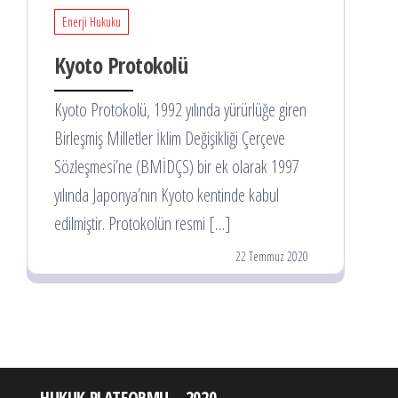
Enerji Hukuku
Kyoto Protokolü
Kyoto Protokolü, 1992 yılında yürürlüğe giren
Birleşmiş Milletler İklim Değişikliği Çerçeve
Sözleşmesi’ne (BMİDÇS) bir ek olarak 1997
yılında Japonya’nın Kyoto kentinde kabul
edilmiştir. Protokolün resmi […]
22 Temmuz 2020
HUKUK PLATFORMU – 2020