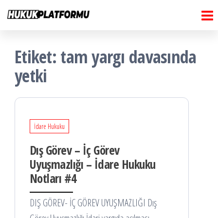
Hukuk
İçeriğe
Hukuk
Platformu
atla
Platformu
Etiket:
tam yargı davasında
yetki
İdare Hukuku
Dış Görev – İç Görev
Uyuşmazlığı – İdare Hukuku
Notları #4
DIŞ GÖREV- İÇ GÖREV UYUŞMAZLIĞI Dış