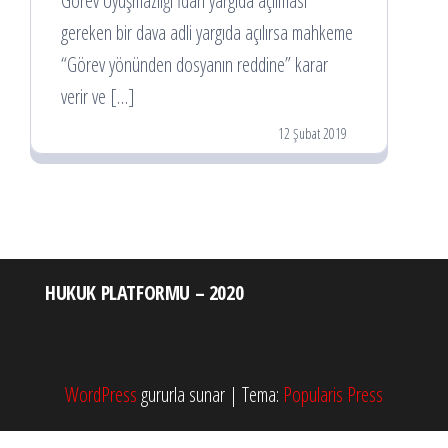
Görev Uyuşmazlığı İdari yargıda açılması
gereken bir dava adli yargıda açılırsa mahkeme
“Görev yönünden dosyanın reddine” karar
verir ve […]
12 Şubat 2019
HUKUK PLATFORMU – 2020
WordPress
gururla sunar
|
Tema:
Popularis Press