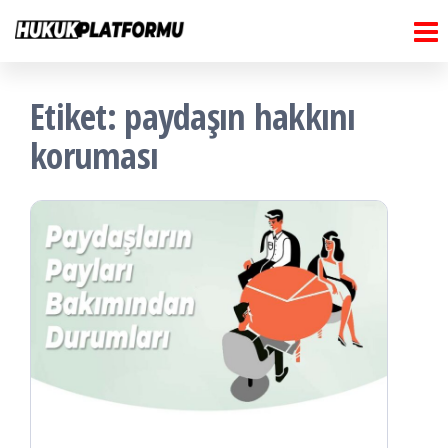
Hukuk
İçeriğe
Hukuk
Platformu
atla
Platformu
Etiket:
paydaşın hakkını
koruması