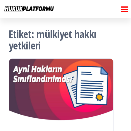
Hukuk
İçeriğe
Hukuk
Platformu
atla
Platformu
Etiket:
mülkiyet hakkı
yetkileri