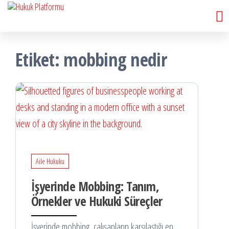
Hukuk
İçeriğe
Hukuk
Platformu
atla
Platformu
Etiket:
mobbing nedir
Aile Hukuku
İşyerinde Mobbing: Tanım,
Örnekler ve Hukuki Süreçler
İşyerinde mobbing, çalışanların karşılaştığı en