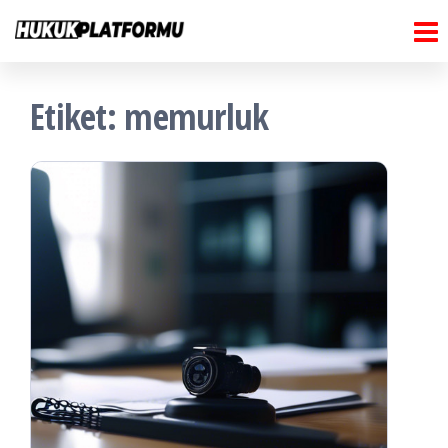
Hukuk
İçeriğe
Hukuk
Platformu
atla
Platformu
Etiket:
memurluk