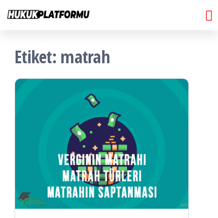
Hukuk
İçeriğe
Hukuk
Platformu
atla
Platformu
Etiket:
matrah