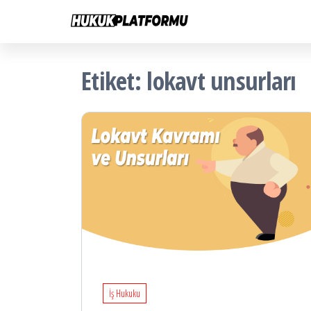
Hukuk
İçeriğe
Hukuk
Platformu
atla
Platformu
Etiket:
lokavt unsurları
İş Hukuku