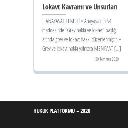
Lokavt Kavramı ve Unsurları
I. ANAYASAL TEMELİ • Anayasa’nın 54.
maddesinde ‘’Grev hakkı ve lokavt’’ başlığı
altında grev ve lokavt hakkı düzenlenmiştir. •
Grev ve lokavt hakkı yalnızca MENFAAT […]
30 Temmuz 2020
HUKUK PLATFORMU – 2020