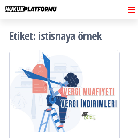
Hukuk
İçeriğe
Hukuk
Platformu
atla
Platformu
Etiket:
istisnaya örnek