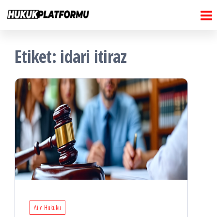
Hukuk
İçeriğe
Hukuk
Platformu
atla
Platformu
Etiket:
idari itiraz
Aile Hukuku