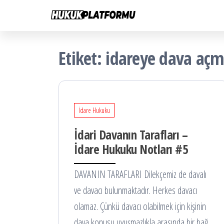
Hukuk
İçeriğe
Hukuk
Platformu
atla
Platformu
Etiket:
idareye dava aç
İdare Hukuku
İdari Davanın Tarafları –
İdare Hukuku Notları #5
DAVANIN TARAFLARI Dilekçemiz de davalı
ve davacı bulunmaktadır. Herkes davacı
olamaz. Çünkü davacı olabilmek için kişinin
dava konusu uyuşmazlıkla arasında bir bağ