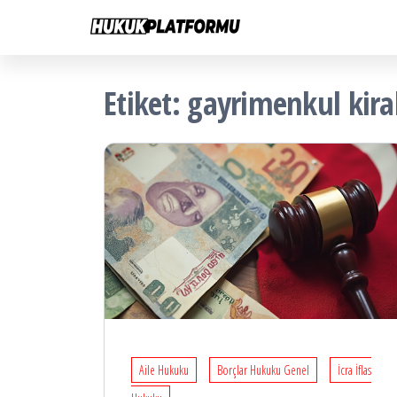
Hukuk
İçeriğe
Hukuk
Platformu
atla
Platformu
Etiket:
gayrimenkul kir
Aile Hukuku
Borçlar Hukuku Genel
İcra İflas