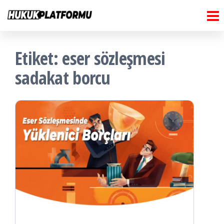
Hukuk
İçeriğe
Hukuk
Platformu
atla
Platformu
Etiket:
eser sözleşmesi
sadakat borcu