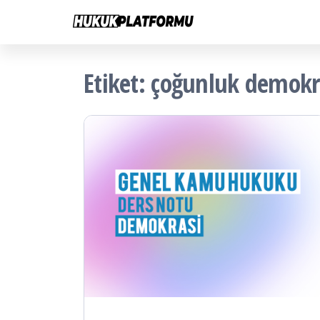
Hukuk
İçeriğe
Hukuk
Platformu
atla
Platformu
Etiket:
çoğunluk demokra