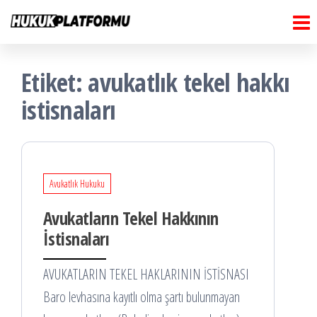
Hukuk
İçeriğe
Hukuk
Platformu
atla
Platformu
Etiket:
avukatlık tekel hakkı
istisnaları
Avukatlık Hukuku
Avukatların Tekel Hakkının
İstisnaları
AVUKATLARIN TEKEL HAKLARININ İSTİSNASI
Baro levhasına kayıtlı olma şartı bulunmayan