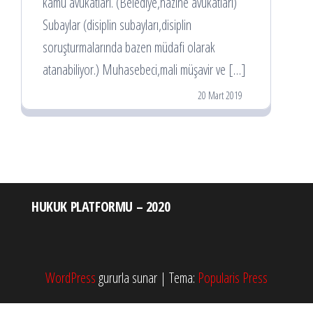
kamu avukatları. (Belediye,hazine avukatları)
Subaylar (disiplin subayları,disiplin
soruşturmalarında bazen müdafi olarak
atanabiliyor.) Muhasebeci,mali müşavir ve […]
20 Mart 2019
HUKUK PLATFORMU – 2020
WordPress
gururla sunar
|
Tema:
Popularis Press