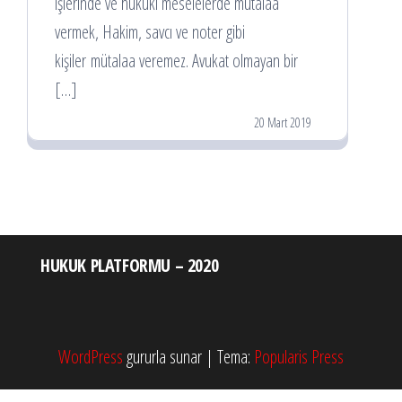
işlerinde ve hukuki meselelerde mütalaa
vermek, Hakim, savcı ve noter gibi
kişiler mütalaa veremez. Avukat olmayan bir
[…]
20 Mart 2019
HUKUK PLATFORMU – 2020
WordPress
gururla sunar
|
Tema:
Popularis Press