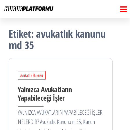
Hukuk
İçeriğe
Hukuk
Platformu
atla
Platformu
Etiket:
avukatlık kanunu
md 35
Avukatlık Hukuku
Yalnızca Avukatların
Yapabileceği İşler
YALNIZCA AVUKATLARIN YAPABİLECEĞİ İŞLER
NELERDİR? Avukatlık Kanunu m.35; Kanun