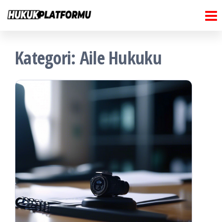
Hukuk
İçeriğe
Hukuk
Platformu
atla
Platformu
Kategori:
Aile Hukuku